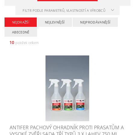
FILTR PODLE PARAMETRŮ, VLASTNOSTÍ A VÝROBCŮ
NEJDRAŽŠÍ
NEJLEVNĚJŠÍ
NEJPRODÁVANĚJŠÍ
ABECEDNĚ
10
položek celkem
ANTIFER PACHOVÝ OHRADNÍK PROTI PRASATŮM A
VYSOKÉ ZVĚŘI SADA TŘÍ TYPŮ 3 X LAHEV 750 ML