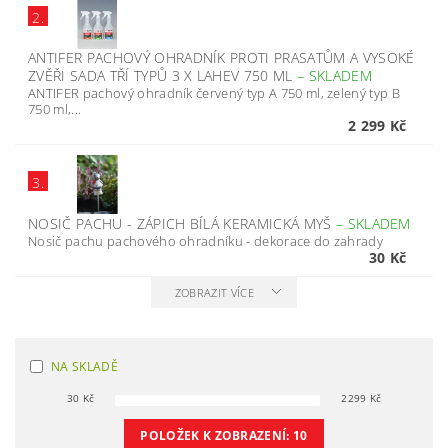
2.
ANTIFER PACHOVÝ OHRADNÍK PROTI PRASATŮM A VYSOKÉ
ZVĚŘI SADA TŘÍ TYPŮ 3 X LAHEV 750 ML
–
SKLADEM
ANTIFER pachový ohradník červený typ A 750 ml, zelený typ B
750 ml,...
2 299 Kč
3.
NOSIČ PACHU - ZÁPICH BÍLÁ KERAMICKÁ MYŠ
–
SKLADEM
Nosič pachu pachového ohradníku - dekorace do zahrady
30 Kč
ZOBRAZIT VÍCE
NA SKLADĚ
30
Kč
2299
Kč
POLOŽEK K ZOBRAZENÍ:
10