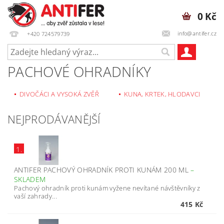
0 Kč
info@antifer.cz
+420 724579739
PACHOVÉ OHRADNÍKY
DIVOČÁCI A VYSOKÁ ZVĚŘ
KUNA, KRTEK, HLODAVCI
NEJPRODÁVANĚJŠÍ
1.
ANTIFER PACHOVÝ OHRADNÍK PROTI KUNÁM 200 ML
–
SKLADEM
Pachový ohradník proti kunám vyžene nevítané návštěvníky z
vaší zahrady...
415 Kč